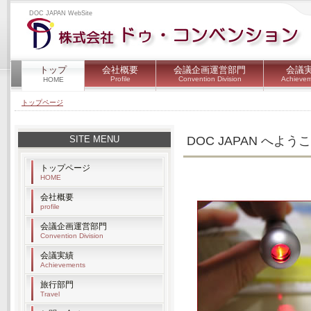
DOC JAPAN WebSite
トップ
会社概要
会議企画運営部門
会議
Profile
Convention Division
Achieve
HOME
トップページ
SITE MENU
DOC JAPAN へよう
トップページ
HOME
会社概要
profile
会議企画運営部門
Convention Division
会議実績
Achievements
旅行部門
Travel